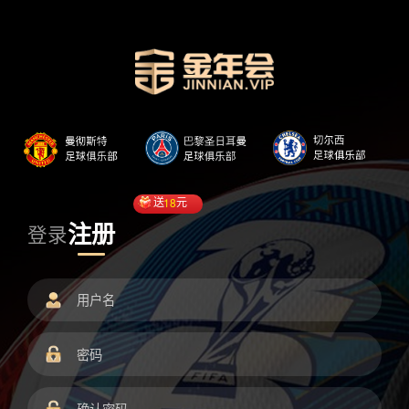
送
18
元
注册
登录