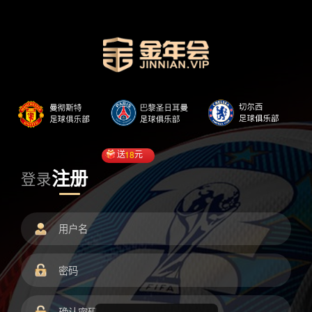
送
18
元
注册
登录